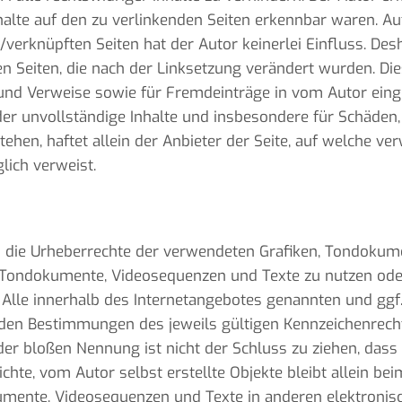
halte auf den zu verlinkenden Seiten erkennbar waren. Auf
/verknüpften Seiten hat der Autor keinerlei Einfluss. Desh
en Seiten, die nach der Linksetzung verändert wurden. Dies
und Verweise sowie für Fremdeinträge in vom Autor eing
e oder unvollständige Inhalte und insbesondere für Schäde
hen, haftet allein der Anbieter der Seite, auf welche ver
glich verweist.
onen die Urheberrechte der verwendeten Grafiken, Tondoku
n, Tondokumente, Videosequenzen und Texte zu nutzen oder
Alle innerhalb des Internetangebotes genannten und ggf
den Bestimmungen des jeweils gültigen Kennzeichenrecht
er bloßen Nennung ist nicht der Schluss zu ziehen, dass
chte, vom Autor selbst erstellte Objekte bleibt allein bei
mente, Videosequenzen und Texte in anderen elektronisc