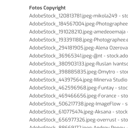
Fotos Copyright
AdobeStock_120813781.jpeg-mikola249 - st
AdobeStock_184567004.jpeg-Photographee.
AdobeStock_191028210.jpeg-amedeoemaja -
AdobeStock_193391188.jpeg-Photographee.e
AdobeStock_294181905.jpeg-Alena Ozerova 
AdobeStock_36965341.jpeg-@nt - stock.ad
AdobeStock_380903133.jpeg-Ruslan Ivantso
AdobeStock_398885835.jpeg-Dmytro - sto
AdobeStock_44397564.jpeg-Minerva Studio 
AdobeStock_462596968.jpeg-Funtay - stoc
AdobeStock_469466656.jpeg-Forance - sto
AdobeStock_506217738.jpeg-ImageFlow - s
AdobeStock_610775474.jpeg-Aksana - stoc
AdobeStock_656977326.jpeg-overrust - st
AdobeStock_88669172.jpeg-Andrey Popov -